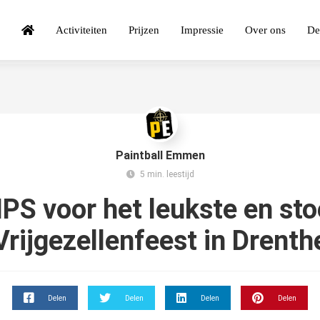
Activiteiten
Prijzen
Impressie
Over ons
De
Paintball Emmen
5 min. leestijd
IPS voor het leukste en sto
Vrijgezellenfeest in Drenth
Delen
Delen
Delen
Delen