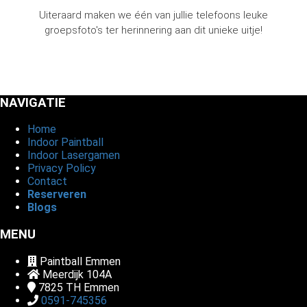
Uiteraard maken we één van jullie telefoons leuke
groepsfoto's ter herinnering aan dit unieke uitje!
NAVIGATIE
Home
Indoor Paintball
Indoor Lasergamen
Privacy Policy
Contact
Reserveren
Blogs
MENU
Paintball Emmen
Meerdijk 104A
7825 TH
Emmen
0591-745356