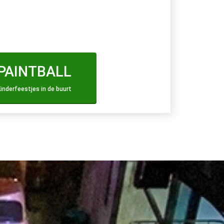
6 personen.
 NAAR ONZE PAINTBALL PAGINA ⬇️
PAINTBALL
inderfeestjes in de buurt