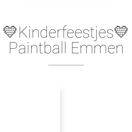
💛Kinderfeestjes💛
Paintball Emmen
ame️

r arena, alleen voor
🎉Vier je verjaarda
en vanaf 8 jaar en
jouw groep. Paintbal