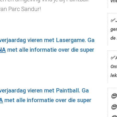
vr
an Parc Sandur!
✅ J
gen
de 
w verjaardag vieren met Lasergame. Ga
NA
met alle informatie over die super
✅ A
On
lek
 verjaardag vieren met Paintball. Ga
😎
A
met alle informatie over die super
😎