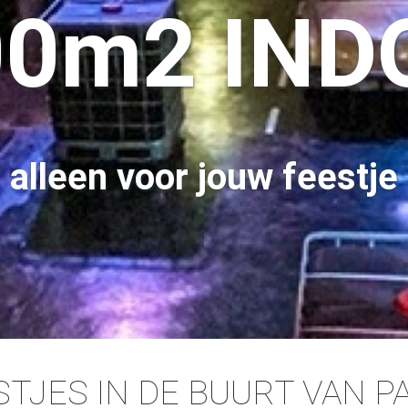
00m2 IND
alleen voor jouw feestje
TJES IN DE BUURT VAN 