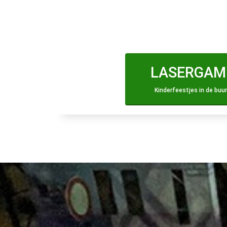
vanaf 6 persone
KLIK HIER EN GA NAAR ONZE LAS
LASERGAM
Kinderfeestjes in de buu