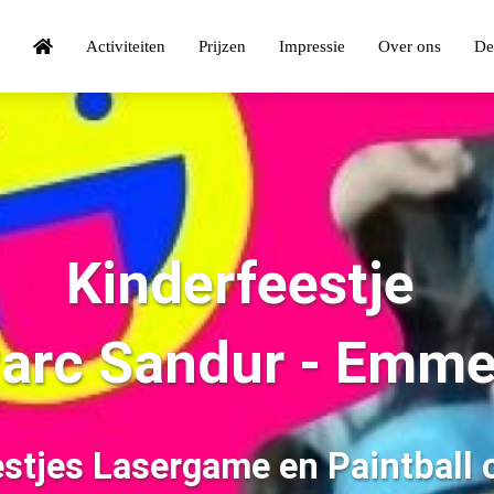
Activiteiten
Prijzen
Impressie
Over ons
De
Kinderfeestje
arc Sandur - Emm
estjes Lasergame en Paintball