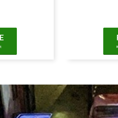
n.
ERGAME PAGINA ⬇️
KLIK HIER EN GA
E
rt
K