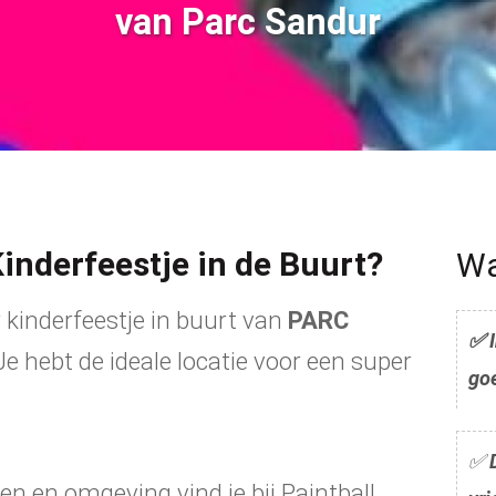
van Parc Sandur
Kinderfeestje in de Buurt?
Wa
 kinderfeestje in buurt van
PARC
✅
 hebt de ideale locatie voor een super
go
✅
D
n en omgeving vind je bij Paintball